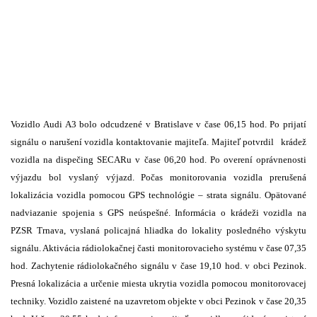
Vozidlo Audi A3 bolo odcudzené v Bratislave v čase 06,15 hod. Po prijatí
signálu o narušení vozidla kontaktovanie majiteľa. Majiteľ potvrdil
krádež
vozidla na dispečing SECARu v čase 06,20 hod. Po overení oprávnenosti
výjazdu bol vyslaný výjazd. Počas monitorovania vozidla prerušená
lokalizácia vozidla pomocou GPS technológie – strata signálu. Op
ä
tované
nadviazanie spojenia s GPS neúspešné. Informácia o krádeži vozidla na
PZSR Trnava, vyslaná policajná hliadka do lokality posledného výskytu
signálu. Aktivácia rádiolokačnej časti monitorovacieho systému v čase 07,35
hod. Zachytenie rádiolokačného signálu v čase 19,10 hod. v obci Pezinok.
Presná lokalizácia a určenie miesta ukrytia vozidla pomocou monitorovacej
techniky. Vozidlo zaistené na uzavretom objekte v obci Pezinok v čase 20,35