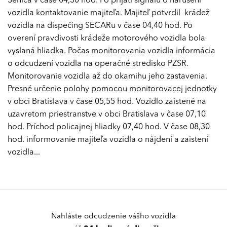
Senica v čase 04,30 hod. Po prijatí signálu o narušení
vozidla kontaktovanie majiteľa. Majiteľ potvrdil krádež
vozidla na dispečing SECARu v čase 04,40 hod. Po
overení pravdivosti krádeže motorového vozidla bola
vyslaná hliadka. Počas monitorovania vozidla informácia
o odcudzení vozidla na operačné stredisko PZSR.
Monitorovanie vozidla až do okamihu jeho zastavenia.
Presné určenie polohy pomocou monitorovacej jednotky
v obci Bratislava v čase 05,55 hod. Vozidlo zaistené na
uzavretom priestranstve v obci Bratislava v čase 07,10
hod. Príchod policajnej hliadky 07,40 hod. V čase 08,30
hod. informovanie majiteľa vozidla o nájdení a zaistení
vozidla...
Nahláste odcudzenie vášho vozidla