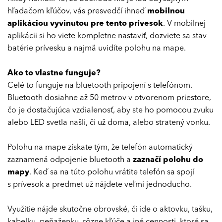
hľadačom kľúčov, vás presvedčí ihneď
mobilnou
aplikáciou vyvinutou pre tento prívesok
. V mobilnej
aplikácii si ho viete kompletne nastaviť, dozviete sa stav
batérie prívesku a najmä uvidíte polohu na mape.
Ako to vlastne funguje?
Celé to funguje na bluetooth pripojení s telefónom.
Bluetooth dosiahne až 50 metrov v otvorenom priestore,
čo je dostačujúca vzdialenosť, aby ste ho pomocou zvuku
alebo LED svetla našli, či už doma, alebo stratený vonku.
Polohu na mape získate tým, že telefón automatický
zaznamená odpojenie bluetooth a
zaznačí polohu do
mapy
. Keď sa na túto polohu vrátite telefón sa spojí
s prívesok a predmet už nájdete veľmi jednoducho.
Využitie nájde skutočne obrovské, či ide o aktovku, tašku,