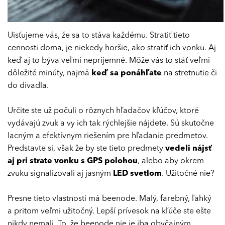
Uisťujeme vás, že sa to stáva každému. Stratiť tieto
cennosti doma, je niekedy horšie, ako stratiť ich vonku. Aj
keď aj to býva veľmi nepríjemné. Môže vás to stáť veľmi
dôležité minúty, najmä
keď sa ponáhľate
na stretnutie či
do divadla.
Určite ste už počuli o rôznych hľadačov kľúčov, ktoré
vydávajú zvuk a vy ich tak rýchlejšie nájdete. Sú skutočne
lacným a efektívnym riešením pre hľadanie predmetov.
Predstavte si, však že by ste tieto predmety
vedeli nájsť
aj pri strate vonku s GPS polohou
, alebo aby okrem
zvuku signalizovali aj jasným
LED svetlom
. Užitočné nie?
Presne tieto vlastnosti má beenode. Malý, farebný, ľahký
a pritom veľmi užitočný. Lepší prívesok na kľúče ste ešte
nikdy nemali. To, že beenode nie je iba obyčajným