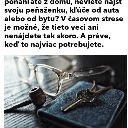
ponáhľate z domu, neviete nájsť
svoju peňaženku, kľúče od auta
alebo od bytu? V časovom strese
je možné, že tieto veci ani
nenájdete tak skoro. A práve,
keď to najviac potrebujete.