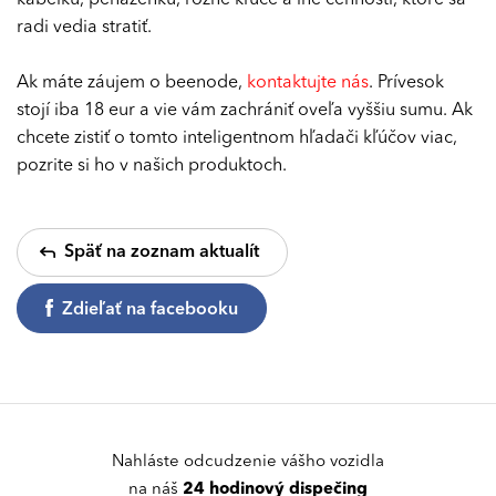
kabelku, peňaženku, rôzne kľúče a iné cennosti, ktoré sa
radi vedia stratiť.
Ak máte záujem o beenode,
kontaktujte nás
. Prívesok
stojí iba 18 eur a vie vám zachrániť oveľa vyššiu sumu. Ak
chcete zistiť o tomto inteligentnom hľadači kľúčov viac,
pozrite si ho v našich produktoch.
Späť na zoznam aktualít
Zdieľať na facebooku
Nahláste odcudzenie vášho vozidla
na náš
24 hodinový dispečing