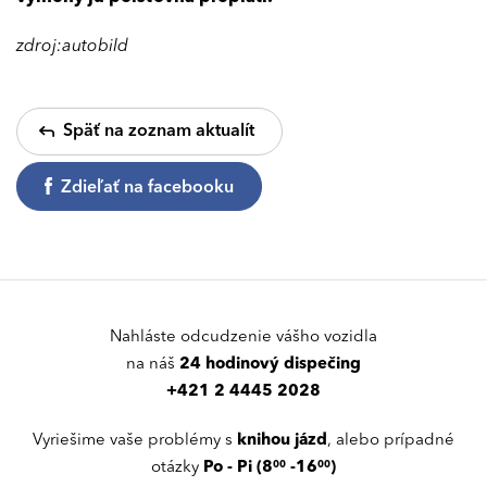
zdroj:autobild
Späť na zoznam aktualít
Zdieľať na facebooku
Nahláste odcudzenie vášho vozidla
na náš
24 hodinový dispečing
+421 2 4445 2028
Vyriešime vaše problémy s
knihou jázd
, alebo prípadné
00
00
otázky
Po - Pi (8
-16
)