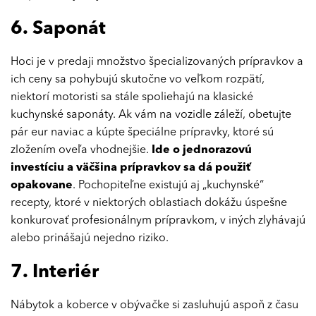
6. Saponát
Hoci je v predaji množstvo špecializovaných prípravkov a
ich ceny sa pohybujú skutočne vo veľkom rozpätí,
niektorí motoristi sa stále spoliehajú na klasické
kuchynské saponáty. Ak vám na vozidle záleží, obetujte
pár eur naviac a kúpte špeciálne prípravky, ktoré sú
zložením oveľa vhodnejšie.
Ide o jednorazovú
investíciu a väčšina prípravkov sa dá použiť
opakovane
. Pochopiteľne existujú aj „kuchynské“
recepty, ktoré v niektorých oblastiach dokážu úspešne
konkurovať profesionálnym prípravkom, v iných zlyhávajú
alebo prinášajú nejedno riziko.
7. Interiér
Nábytok a koberce v obývačke si zasluhujú aspoň z času