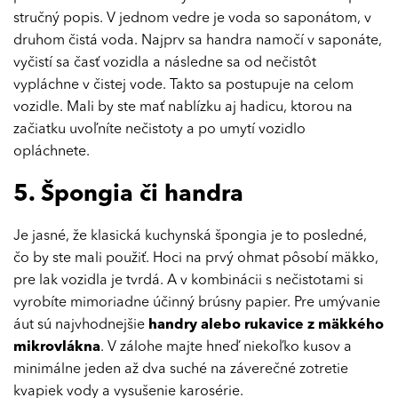
stručný popis. V jednom vedre je voda so saponátom, v
druhom čistá voda. Najprv sa handra namočí v saponáte,
vyčistí sa časť vozidla a následne sa od nečistôt
vypláchne v čistej vode. Takto sa postupuje na celom
vozidle. Mali by ste mať nablízku aj hadicu, ktorou na
začiatku uvoľníte nečistoty a po umytí vozidlo
opláchnete.
5. Špongia či handra
Je jasné, že klasická kuchynská špongia je to posledné,
čo by ste mali použiť. Hoci na prvý ohmat pôsobí mäkko,
pre lak vozidla je tvrdá. A v kombinácii s nečistotami si
vyrobíte mimoriadne účinný brúsny papier. Pre umývanie
áut sú najvhodnejšie
handry alebo rukavice z mäkkého
mikrovlákna
. V zálohe majte hneď niekoľko kusov a
minimálne jeden až dva suché na záverečné zotretie
kvapiek vody a vysušenie karosérie.