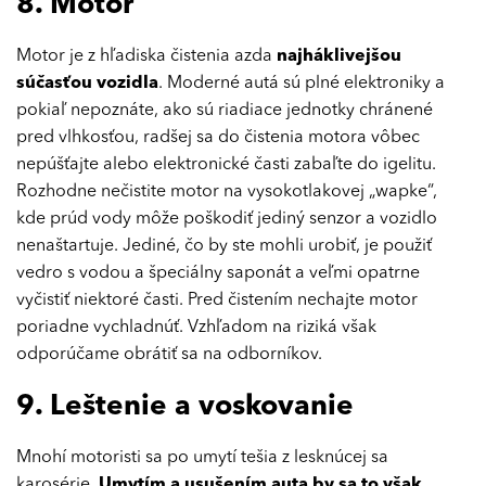
8. Motor
Motor je z hľadiska čistenia azda
najháklivejšou
súčasťou vozidla
. Moderné autá sú plné elektroniky a
pokiaľ nepoznáte, ako sú riadiace jednotky chránené
pred vlhkosťou, radšej sa do čistenia motora vôbec
nepúšťajte alebo elektronické časti zabaľte do igelitu.
Rozhodne nečistite motor na vysokotlakovej „wapke“,
kde prúd vody môže poškodiť jediný senzor a vozidlo
nenaštartuje. Jediné, čo by ste mohli urobiť, je použiť
vedro s vodou a špeciálny saponát a veľmi opatrne
vyčistiť niektoré časti. Pred čistením nechajte motor
poriadne vychladnúť. Vzhľadom na riziká však
odporúčame obrátiť sa na odborníkov.
9. Leštenie a voskovanie
Mnohí motoristi sa po umytí tešia z lesknúcej sa
karosérie.
Umytím a usušením auta by sa to však