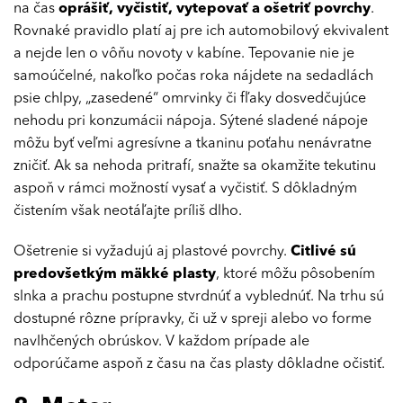
na čas
oprášiť, vyčistiť, vytepovať a ošetriť povrchy
.
Rovnaké pravidlo platí aj pre ich automobilový ekvivalent
a nejde len o vôňu novoty v kabíne. Tepovanie nie je
samoúčelné, nakoľko počas roka nájdete na sedadlách
psie chlpy, „zasedené“ omrvinky či fľaky dosvedčujúce
nehodu pri konzumácii nápoja. Sýtené sladené nápoje
môžu byť veľmi agresívne a tkaninu poťahu nenávratne
zničiť. Ak sa nehoda pritrafí, snažte sa okamžite tekutinu
aspoň v rámci možností vysať a vyčistiť. S dôkladným
čistením však neotáľajte príliš dlho.
Ošetrenie si vyžadujú aj plastové povrchy.
Citlivé sú
predovšetkým mäkké plasty
, ktoré môžu pôsobením
slnka a prachu postupne stvrdnúť a vyblednúť. Na trhu sú
dostupné rôzne prípravky, či už v spreji alebo vo forme
navlhčených obrúskov. V každom prípade ale
odporúčame aspoň z času na čas plasty dôkladne očistiť.