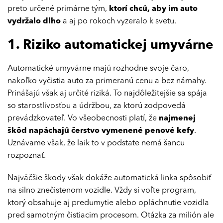
preto určené primárne tým,
ktorí chcú, aby im auto
vydržalo dlho
a aj po rokoch vyzeralo k svetu.
1. Riziko automatickej umyvárne
Automatické umyvárne majú rozhodne svoje čaro,
nakoľko vyčistia auto za primeranú cenu a bez námahy.
Prinášajú však aj určité riziká. To najdôležitejšie sa spája
so starostlivosťou a údržbou, za ktorú zodpovedá
prevádzkovateľ. Vo všeobecnosti platí, že
najmenej
škôd napáchajú čerstvo vymenené penové kefy
.
Uznávame však, že laik to v podstate nemá šancu
rozpoznať.
Najväčšie škody však dokáže automatická linka spôsobiť
na silno znečistenom vozidle. Vždy si voľte program,
ktorý obsahuje aj predumytie alebo opláchnutie vozidla
pred samotným čistiacim procesom. Otázka za milión ale