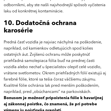
odborníkmi, aby ste našli najvhodnejší spôsob vyčistenia
laku od konkrétnej kontaminácie.
10. Dodatočná ochrana
karosérie
Predná časť vozidla je najviac náchylná na poškodenie,
napríklad, od kamienkov odletujúcich spod kolies
ostatných áut. Zvýšenú ochranu môže poskytnúť
priehľadná samolepiaca fólia buď na prednej časti
vozidla alebo nechať u špecialistov olepiť celé vozidlo,
vrátane svetlometov. Okrem priehľadných fólií existujú aj
farebné fólie, ktoré sa tešia čoraz väčšiemu záujmu.
Kvalitné fólie ochránia lak pred menším poškodením,
napríklad, pred „obúchancami“ na parkoviskách.
Bonusom je možnosť pripoistenia fólie k havarijnej
aj zákonnej poistke, čo znamená, že pri potrebe
výmeny ju poisťovňa preplatí.