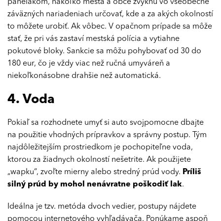
panelákom, nakoľko mestá a obce zvyknú vo všeobecne
záväzných nariadeniach určovať, kde a za akých okolností
to môžete urobiť. Ak vôbec. V opačnom prípade sa môže
stať, že pri vás zastaví mestská polícia a vytiahne
pokutové bloky. Sankcie sa môžu pohybovať od 30 do
180 eur, čo je vždy viac než ručná umyváreň a
niekoľkonásobne drahšie než automatická.
4. Voda
Pokiaľ sa rozhodnete umyť si auto svojpomocne dbajte
na použitie vhodných prípravkov a správny postup. Tým
najdôležitejším prostriedkom je pochopiteľne voda,
ktorou za žiadnych okolností nešetrite. Ak použijete
„wapku“, zvoľte mierny alebo stredný prúd vody.
Príliš
silný prúd by mohol nenávratne poškodiť lak
.
Ideálna je tzv. metóda dvoch vedier, postupy nájdete
pomocou internetového vyhľadávača. Ponúkame aspoň