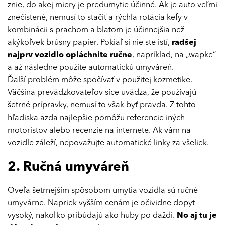
znie, do akej miery je predumytie účinné. Ak je auto veľmi
znečistené, nemusí to stačiť a rýchla rotácia kefy v
kombinácii s prachom a blatom je účinnejšia než
akýkoľvek brúsny papier. Pokiaľ si nie ste istí,
radšej
najprv vozidlo opláchnite ručne
, napríklad, na „wapke“
a až následne použite automatickú umyváreň.
Ďalší problém môže spočívať v použitej kozmetike.
Väčšina prevádzkovateľov síce uvádza, že používajú
šetrné prípravky, nemusí to však byť pravda. Z tohto
hľadiska azda najlepšie pomôžu referencie iných
motoristov alebo recenzie na internete. Ak vám na
vozidle záleží, nepovažujte automatické linky za všeliek.
2. Ručná umyváreň
Oveľa šetrnejším spôsobom umytia vozidla sú ručné
umyvárne. Napriek vyšším cenám je očividne dopyt
vysoký, nakoľko pribúdajú ako huby po daždi.
No aj tu je