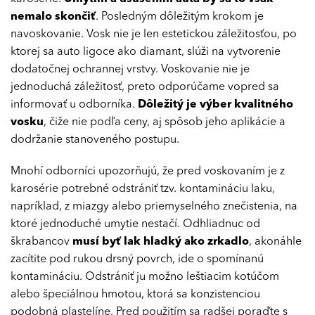
nemalo skončiť
. Posledným dôležitým krokom je
navoskovanie. Vosk nie je len estetickou záležitosťou, po
ktorej sa auto ligoce ako diamant, slúži na vytvorenie
dodatočnej ochrannej vrstvy. Voskovanie nie je
jednoduchá záležitosť, preto odporúčame vopred sa
informovať u odborníka.
Dôležitý je výber kvalitného
vosku
, čiže nie podľa ceny, aj spôsob jeho aplikácie a
dodržanie stanoveného postupu.
Mnohí odborníci upozorňujú, že pred voskovaním je z
karosérie potrebné odstrániť tzv. kontamináciu laku,
napríklad, z miazgy alebo priemyselného znečistenia, na
ktoré jednoduché umytie nestačí. Odhliadnuc od
škrabancov
musí byť lak hladký ako zrkadlo
, akonáhle
zacítite pod rukou drsný povrch, ide o spomínanú
kontamináciu. Odstrániť ju možno leštiacim kotúčom
alebo špeciálnou hmotou, ktorá sa konzistenciou
podobná plastelíne. Pred použitím sa radšej poraďte s