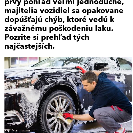
prvý pohľad veľmi jednoduché,
majitelia vozidiel sa opakovane
dopúšťajú chýb, ktoré vedú k
závažnému poškodeniu laku.
Pozrite si prehľad tých
najčastejších.