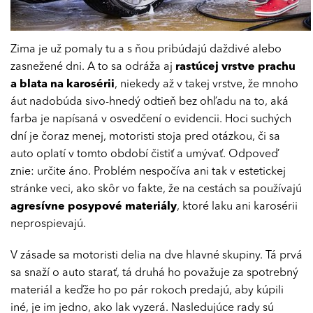
Zima je už pomaly tu a s ňou pribúdajú daždivé alebo
zasnežené dni. A to sa odráža aj
rastúcej vrstve prachu
a blata na karosérii
, niekedy až v takej vrstve, že mnoho
áut nadobúda sivo-hnedý odtieň bez ohľadu na to, aká
farba je napísaná v osvedčení o evidencii. Hoci suchých
dní je čoraz menej, motoristi stoja pred otázkou, či sa
auto oplatí v tomto období čistiť a umývať. Odpoveď
znie: určite áno. Problém nespočíva ani tak v estetickej
stránke veci, ako skôr vo fakte, že na cestách sa používajú
agresívne posypové materiály
, ktoré laku ani karosérii
neprospievajú.
V zásade sa motoristi delia na dve hlavné skupiny. Tá prvá
sa snaží o auto starať, tá druhá ho považuje za spotrebný
materiál a keďže ho po pár rokoch predajú, aby kúpili
iné, je im jedno, ako lak vyzerá. Nasledujúce rady sú