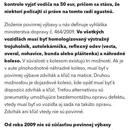
kontrole vyjsť vodiča na 50 eur, pričom sa stáva, že
niektorí policajti si práve na tomto radi zgustnú.
Zloženie povinnej výbavy u nás definuje vyhláška
ministerstva dopravy č. 464/2009.
Vo všetkých
vozidlách musí byť homologizovaný výstražný
trojuholník, autolekárnička, reflexný odev (vesta,
overal, nohavice, bunda alebo pláštenka) a náhradné
koleso.
V súvislosti s kolesom existujú tri možnosti. Ak je
v aute plnohodnotné náhradné koleso, musí byť v
povinnej výbave zdvihák a kľúč na matice. Druhou
možnosťou je dojazdové koleso, kde opäť musí byť k
dispozícii zdvihák a kľúč. Treťou alternatívou sú
pneumatiky umožňujúce bezdemontážnu opravu defektu,
vtedy musí byť vo vozidla aj sada na takúto opravu.
Zdvihák ani kľúč vtedy nie sú povinné.
Od roka 2009 nie sú súčasťou povinnej výbavy