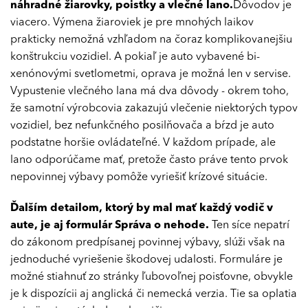
náhradné žiarovky, poistky a vlečné lano.
Dôvodov je
viacero. Výmena žiaroviek je pre mnohých laikov
prakticky nemožná vzhľadom na čoraz komplikovanejšiu
konštrukciu vozidiel. A pokiaľ je auto vybavené bi-
xenónovými svetlometmi, oprava je možná len v servise.
Vypustenie vlečného lana má dva dôvody - okrem toho,
že samotní výrobcovia zakazujú vlečenie niektorých typov
vozidiel, bez nefunkčného posilňovača a bŕzd je auto
podstatne horšie ovládateľné. V každom prípade, ale
lano odporúčame mať, pretože často práve tento prvok
nepovinnej výbavy pomôže vyriešiť krízové situácie.
Ďalším detailom, ktorý by mal mať každý vodič v
aute, je aj formulár Správa o nehode.
Ten síce nepatrí
do zákonom predpísanej povinnej výbavy, slúži však na
jednoduché vyriešenie škodovej udalosti. Formuláre je
možné stiahnuť zo stránky ľubovoľnej poisťovne, obvykle
je k dispozícii aj anglická či nemecká verzia. Tie sa oplatia