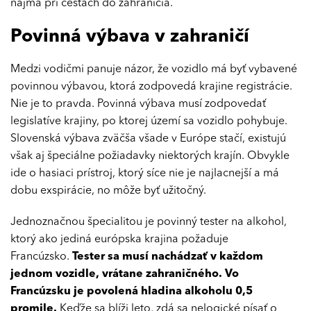
najmä pri cestách do zahraničia.
Povinná výbava v zahraničí
Medzi vodičmi panuje názor, že vozidlo má byť vybavené
povinnou výbavou, ktorá zodpovedá krajine registrácie.
Nie je to pravda. Povinná výbava musí zodpovedať
legislatíve krajiny, po ktorej území sa vozidlo pohybuje.
Slovenská výbava zväčša všade v Európe stačí, existujú
však aj špeciálne požiadavky niektorých krajín. Obvykle
ide o hasiaci prístroj, ktorý síce nie je najlacnejší a má
dobu exspirácie, no môže byť užitočný.
Jednoznačnou špecialitou je povinný tester na alkohol,
ktorý ako jediná európska krajina požaduje
Francúzsko.
Tester sa musí nachádzať v každom
jednom vozidle, vrátane zahraničného. Vo
Francúzsku je povolená hladina alkoholu 0,5
promile.
Keďže sa blíži leto, zdá sa nelogické písať o