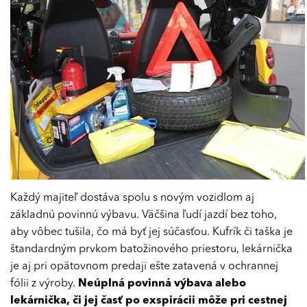
Každý majiteľ dostáva spolu s novým vozidlom aj
základnú povinnú výbavu. Väčšina ľudí jazdí bez toho,
aby vôbec tušila, čo má byť jej súčasťou. Kufrík či taška je
štandardným prvkom batožinového priestoru, lekárnička
je aj pri opätovnom predaji ešte zatavená v ochrannej
fólii z výroby.
Neúplná povinná výbava alebo
lekárnička, či jej časť po exspirácii môže pri cestnej