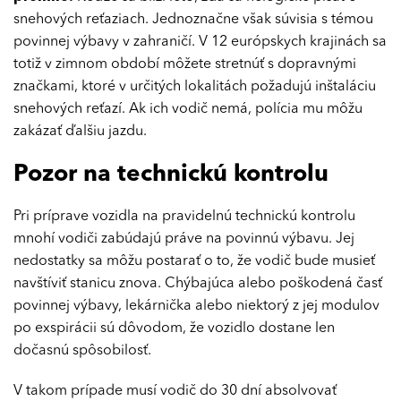
snehových reťaziach. Jednoznačne však súvisia s témou
povinnej výbavy v zahraničí. V 12 európskych krajinách sa
totiž v zimnom období môžete stretnúť s dopravnými
značkami, ktoré v určitých lokalitách požadujú inštaláciu
snehových reťazí. Ak ich vodič nemá, polícia mu môžu
zakázať ďalšiu jazdu.
Pozor na technickú kontrolu
Pri príprave vozidla na pravidelnú technickú kontrolu
mnohí vodiči zabúdajú práve na povinnú výbavu. Jej
nedostatky sa môžu postarať o to, že vodič bude musieť
navštíviť stanicu znova. Chýbajúca alebo poškodená časť
povinnej výbavy, lekárnička alebo niektorý z jej modulov
po exspirácii sú dôvodom, že vozidlo dostane len
dočasnú spôsobilosť.
V takom prípade musí vodič do 30 dní absolvovať